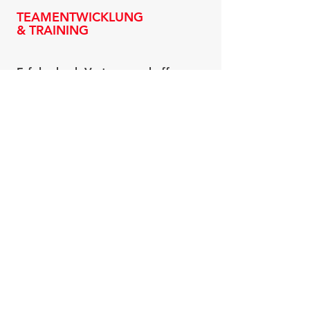
TEAMENTWICKLUNG
& TRAINING
Erfolg durch Vertrauen schaffen
Psychologische Sicherheit zur
Leistungssteigerung nutzen
Mitarbeiter sinnvoll einsetzen
Feedback als Lernchance etablieren
Resilient bleiben in der VUCA-Welt
Agile Prinzipien umsetzen
Führung diverser Generationen
Konflikte auf neue Art lösen
Eigenverantwortlichkeit stärken
Erfahren Sie mehr...